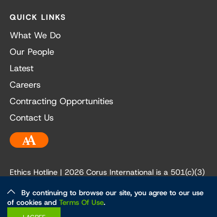
QUICK LINKS
What We Do
Our People
Latest
Careers
Contracting Opportunities
Contact Us
Accessibility
Ethics Hotline
| 2026 Corus International is a 501(c)(3)
not-for-profit organization. Our EIN is 84-3236198.
By continuing to browse our site, you agree to our use
of cookies and
Terms Of Use
.
Ethics and Policies
Privacy Policy