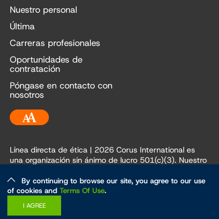
Nuestro personal
Última
Carreras profesionales
Oportunidades de
contratación
Póngase en contacto con
nosotros
Accesibilidad
Línea directa de ética
| 2026 Corus International es
una organización sin ánimo de lucro 501(c)(3). Nuestro
EIN es 84-3236198.
By continuing to browse our site, you agree to our use
of cookies and
Terms Of Use
.
Ética y políticas
Política de privacidad
I AGREE