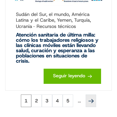
Sudán del Sur, el mundo, América
Latina y el Caribe, Yemen, Turquía,
Ucrania
Recursos técnicos
Atención sanitaria de última milla:
cómo los trabajadores religiosos y
las clínicas móviles están llevando
salud, curación y esperanza a las
poblaciones en situaciones de
crisis.
Seguir leyendo
Página
Página
Página
Página
Página
Página
Paginación
1
2
3
4
5
...
siguiente
''