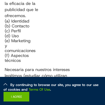
la eficacia de la
publicidad que le
ofrecemos.
(a) Identidad
(b) Contacto
(c) Perfil
(d) Uso
(e) Marketing
y
comunicaciones
(f) Aspectos
técnicos
Necesaria para nuestros intereses
legítimos (estudiar cómo utilizan
los clientes nuestros
By continuing to browse our site, you agree to our use
productos/servicios,
of cookies and
Terms Of Use
.
desarrollarlos, hacer crecer
I AGREE
nuestro negocio y fundamentar