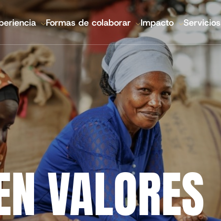
GACIÓN
periencia
Formas de colaborar
Impacto
Servicios
IPAL
ncieros y anuales
IMA Salud Mundial
esionales
Socorro Luterano Mundial
Tecnologías CGA
Invertir desde cero
Marcas del mercado agrícola
 EN VALORES
Cadasta