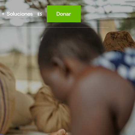
 + Soluciones
Donar
ES
Lugar
Nutrición
Salud
Conocimiento
Ingresos