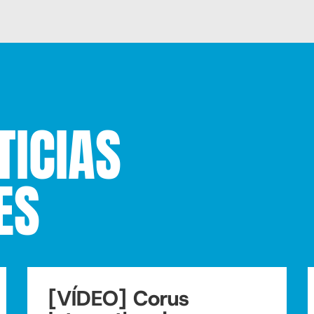
TICIAS
ES
[VÍDEO] Corus