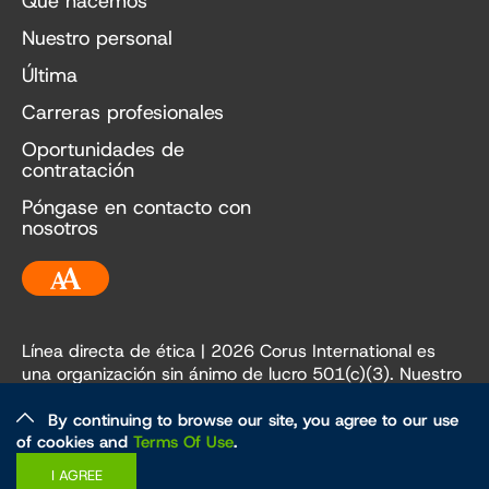
Qué hacemos
Nuestro personal
Última
Carreras profesionales
Oportunidades de
contratación
Póngase en contacto con
nosotros
Accesibilidad
Línea directa de ética
| 2026 Corus International es
una organización sin ánimo de lucro 501(c)(3). Nuestro
EIN es 84-3236198.
By continuing to browse our site, you agree to our use
of cookies and
Terms Of Use
.
Ética y políticas
Política de privacidad
I AGREE