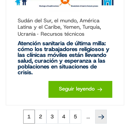
Sudán del Sur, el mundo, América
Latina y el Caribe, Yemen, Turquía,
Ucrania
Recursos técnicos
Atención sanitaria de última milla:
cómo los trabajadores religiosos y
las clínicas móviles están llevando
salud, curación y esperanza a las
poblaciones en situaciones de
crisis.
Seguir leyendo
Página
Página
Página
Página
Página
Página
Paginación
1
2
3
4
5
...
siguiente
''