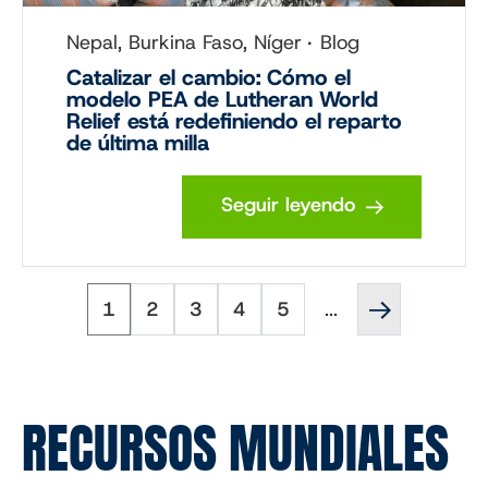
Nepal, Burkina Faso, Níger
Blog
Catalizar el cambio: Cómo el
modelo PEA de Lutheran World
Relief está redefiniendo el reparto
de última milla
Seguir leyendo
Página
Página
Página
Página
Página
Página
Paginación
1
2
3
4
5
...
siguiente
''
RECURSOS MUNDIALES