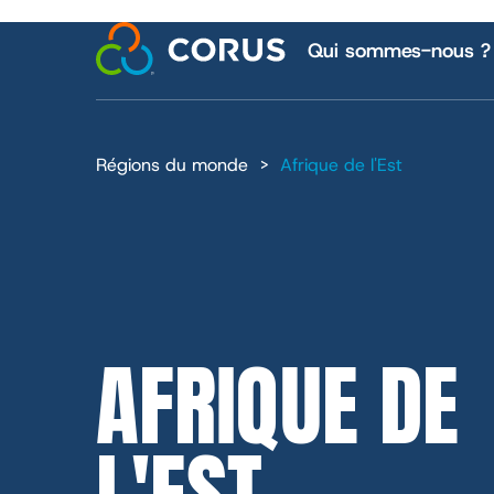
NAVI
Skip
to
Qui sommes-nous ?
main
content
PRINC
Régions du monde
Afrique de l'Est
Rapports fina
Carrières
AFRIQUE DE
L'EST