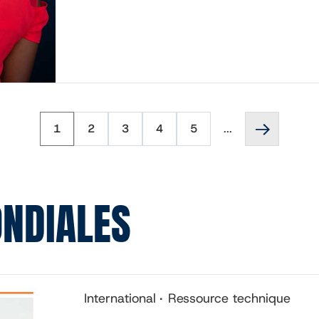
Page
Page
Page
Page
Page
Page
1
2
3
4
5
...
suivante
''
NDIALES
International
Ressource technique