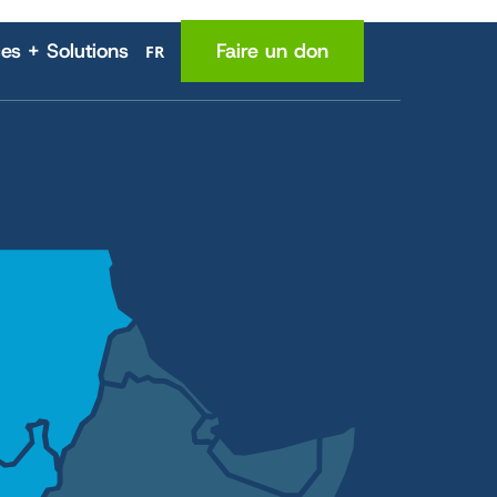
es + Solutions
Faire un don
FR
MA
Lieu
(en anglais)
La nutrition
Santé
e
Connaissances
fermiers
Revenus