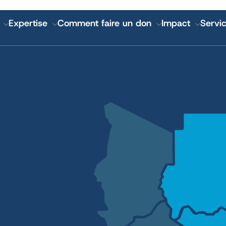
GATION
Expertise
Comment faire un don
Impact
Servic
IPALE
nciers et rapports annuels
Santé mondiale de l'I
Lutheran World Relief 
CGA Technologies
Investissement de bas
Marques des marchés 
Cadasta