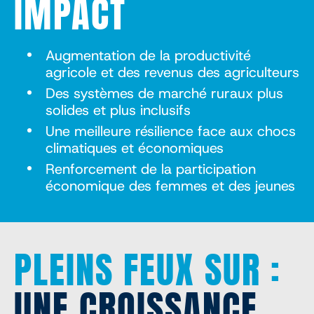
IMPACT
Augmentation de la productivité
agricole et des revenus des agriculteurs
Des systèmes de marché ruraux plus
solides et plus inclusifs
Une meilleure résilience face aux chocs
climatiques et économiques
Renforcement de la participation
économique des femmes et des jeunes
PLEINS FEUX SUR :
UNE CROISSANCE