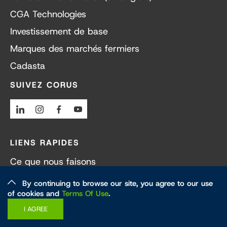
CGA Technologies
Investissement de base
Marques des marchés fermiers
Cadasta
SUIVEZ CORUS
Linkedin
Instagram
Facebook
Youtube
LIENS RAPIDES
Ce que nous faisons
Nos collaborateurs
By continuing to browse our site, you agree to our use
of cookies and
Terms Of Use
.
Dernières nouvelles
I AGREE
Carrières