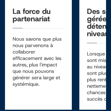
La force du
Des so
partenariat
gérées
détenu
niveau 
Nous savons que plus
nous parvenons à
collaborer
Lorsque le
efficacement avec les
sont mise
autres, plus l'impact
au niveau l
que nous pouvons
sont plus e
générer sera large et
plus renta
systémique.
nettement
chances d'
succès dur