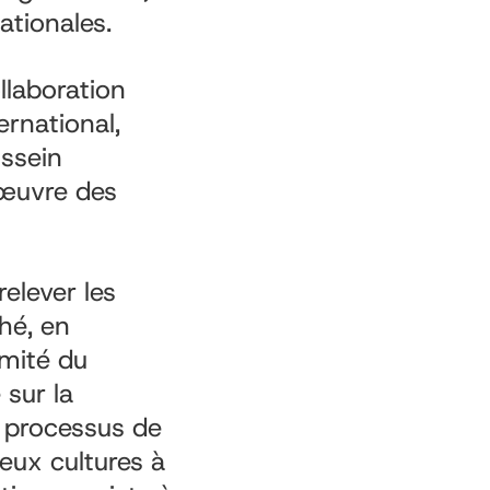
ationales.
ollaboration
ernational,
ussein
œuvre des
relever les
ché, en
mité du
sur la
s processus de
eux cultures à