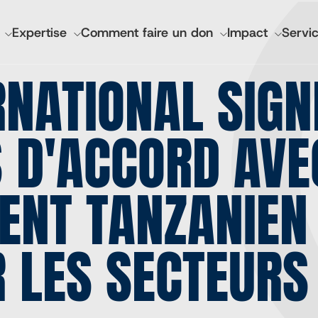
GATION
Expertise
Comment faire un don
Impact
Servic
IPALE
RNATIONAL SIGN
nciers et rapports annuels
Santé mondiale de l'I
 D'ACCORD AVE
Lutheran World Relief 
CGA Technologies
NT TANZANIEN 
Investissement de bas
Marques des marchés 
Cadasta
 LES SECTEURS 