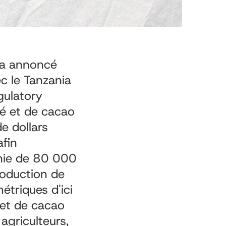
 a annoncé
c le Tanzania
gulatory
fé et de cacao
e dollars
afin
anie de 80 000
roduction de
triques d'ici
 et de cacao
agriculteurs,