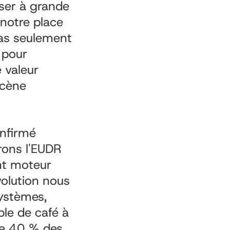
ser à grande
 notre place
pas seulement
 pour
 valeur
scène
onfirmé
rons l'EUDR
nt moteur
volution nous
systèmes,
ble de café à
de 40 % des