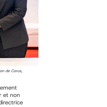
ion de Corus,
glement
r et non
irectrice