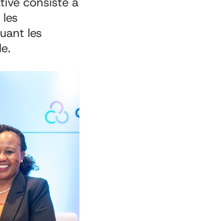
ative consiste à
 les
luant les
le.