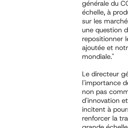
générale du CO
échelle, à pro
sur les march
une question d
repositionner 
ajoutée et notr
mondiale."
Le directeur g
l'importance d
non pas comme
d'innovation e
incitent à pou
renforcer la tr
grande échelle