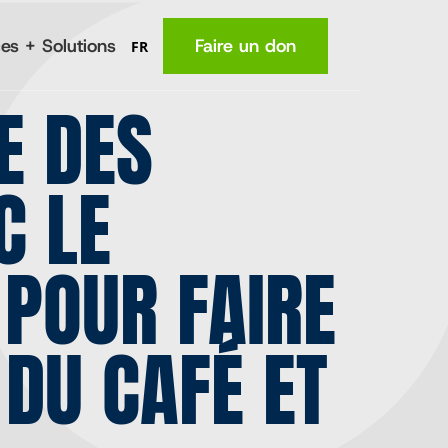
es + Solutions
Faire un don
FR
E DES
MA
Lieu
C LE
(en anglais)
La nutrition
Santé
POUR FAIRE
e
Connaissances
fermiers
Revenus
DU CAFÉ ET