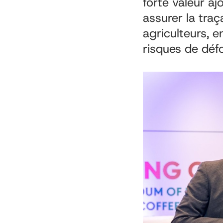
forte valeur aj
assurer la traç
agriculteurs, e
risques de déf