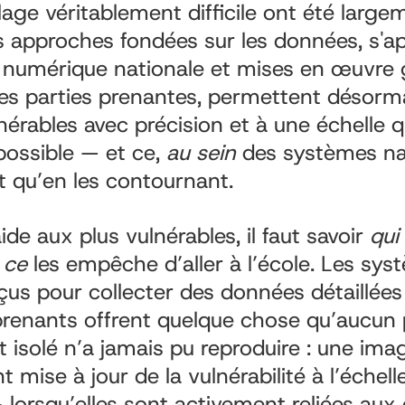
blage véritablement difficile ont été large
 approches fondées sur les données, s'a
re numérique nationale et mises en œuvre 
es parties prenantes, permettent désorma
nérables avec précision et à une échelle qu
ossible — et ce,
au sein
des systèmes na
ôt qu’en les contournant.
ide aux plus vulnérables, il faut savoir
qui
t
ce
les empêche d’aller à l’école. Les sys
us pour collecter des données détaillée
pprenants offrent quelque chose qu’aucu
isolé n’a jamais pu reproduire : une ima
 mise à jour de la vulnérabilité à l’échell
lorsqu’elles sont activement reliées aux 