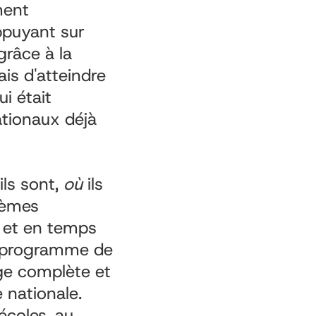
ment
ppuyant sur
grâce à la
is d'atteindre
i était
tionaux déjà
ils sont,
où
ils
tèmes
s et en temps
n programme de
ge complète et
e nationale.
écoles, au