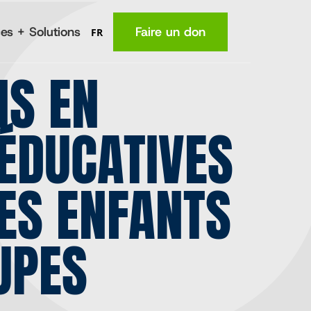
es + Solutions
Faire un don
FR
NS EN
MA
Lieu
ÉDUCATIVES
(en anglais)
La nutrition
Santé
ES ENFANTS
e
Connaissances
fermiers
Revenus
UPES