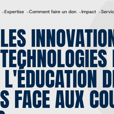
GATION
Expertise
Comment faire un don
Impact
Servic
IPALE
 LES INNOVATIO
nciers et rapports annuels
Santé mondiale de l'I
 TECHNOLOGIES 
Lutheran World Relief 
CGA Technologies
 L'ÉDUCATION D
Investissement de bas
Marques des marchés 
Cadasta
S FACE AUX CO