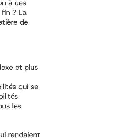
on à ces
fin ? La
atière de
lexe et plus
lités qui se
ilités
ous les
ui rendaient