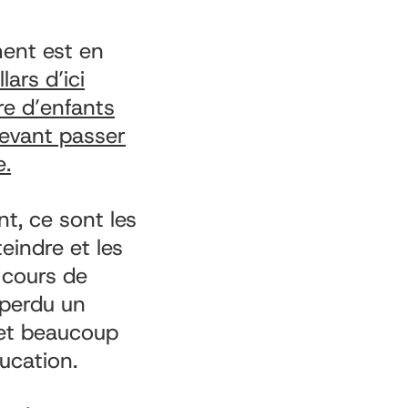
ment est en
lars d’ici
e d’enfants
devant passer
e.
t, ce sont les
eindre et les
 cours de
 perdu un
, et beaucoup
ucation.