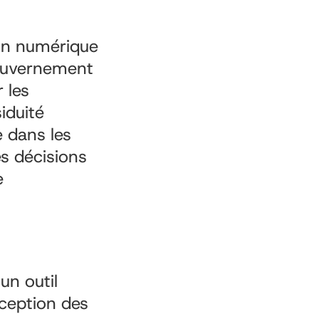
ion numérique
gouvernement
 les
siduité
 dans les
es décisions
e
un outil
nception des