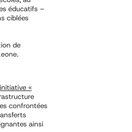
es éducatifs –
ns ciblées
tion de
 Leone.
initiative «
rastructure
lles confrontées
ransferts
ignantes ainsi