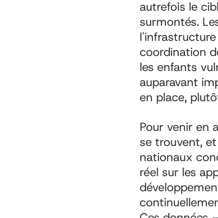
autrefois le ci
surmontés. Les
l'infrastructu
coordination d
les enfants vul
auparavant imp
en place, plut
Pour venir en a
se trouvent, e
nationaux conç
réel sur les a
développement 
continuellement
Ces données – 