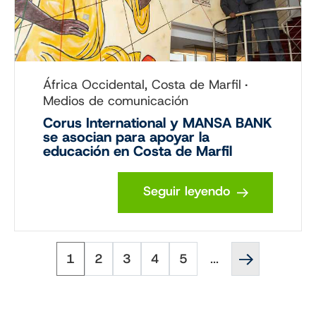
África Occidental, Costa de Marfil
Medios de comunicación
Corus International y MANSA BANK
se asocian para apoyar la
educación en Costa de Marfil
Seguir leyendo
Página
Página
Página
Página
Página
Página
Paginación
1
2
3
4
5
...
siguiente
''