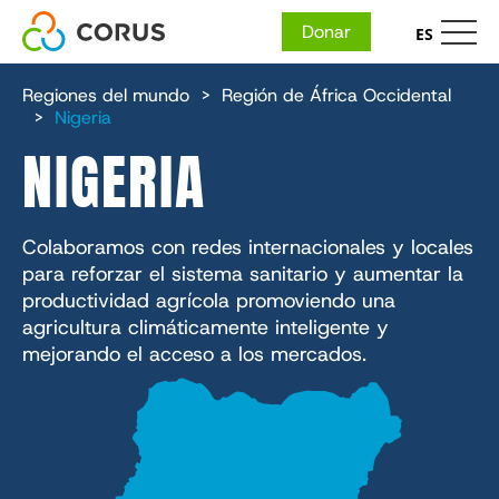
Donar
ES
NAVEGACIÓN
Ir
Quiénes somos
al
Regiones del mundo
Región de África Occidental
contenido
Nigeria
PRINCIPAL
principal
Nuestro personal
NIGERIA
Experiencia
Informes financieros y anuales
Nuestras organizaciones
Desarrollo económico
Formas de colaborar
Carreras profesionales
IMA Salud Mundial
Los 5 fundamentos
Colaboramos con redes internacionales y locales
Salud
Recaudación de fondos presencial
para reforzar el sistema sanitario y aumentar la
Impacto
Socorro Luterano Mundial
Lugar
Acción humanitaria
productividad agrícola promoviendo una
Dona donde más se necesita
Tecnologías CGA
Nutrición
agricultura climáticamente inteligente y
Informes y recursos
Servicios + Soluciones
Educación
mejorando el acceso a los mercados.
En la escuela
Invertir desde cero
Salud
Medios de comunicación
Sostenibilidad medioambiental
Marcas del mercado agrícola
Conocimiento
Boletín InUnison
Cadasta
Ingresos