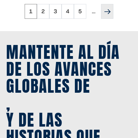
Página
Página
Página
Página
Página
Página
Paginación
1
2
3
4
5
...
siguiente
''
MANTENTE AL DÍA
DE LOS AVANCES
GLOBALES DE
,
Y DE LAS
HISTORIAS QUE