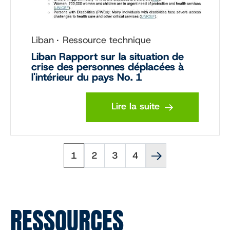
Liban
Ressource technique
Liban Rapport sur la situation de
crise des personnes déplacées à
l'intérieur du pays No. 1
Lire la suite
Page
Page
Page
Page
Page
Pagination
1
2
3
4
suivante
''
RESSOURCES