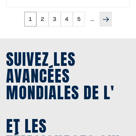
Page
Page
Page
Page
Page
Page
Pagination
1
2
3
4
5
...
suivante
''
SUIVEZ LES
AVANCÉES
MONDIALES DE L'
ET LES