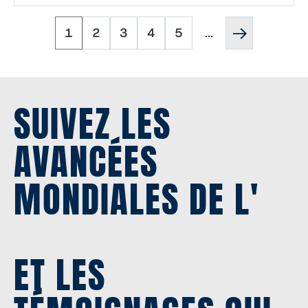
Page
Page
Page
Page
Page
Page
Pagination
1
2
3
4
5
...
suivante
''
SUIVEZ LES
AVANCÉES
MONDIALES DE L'
ET LES