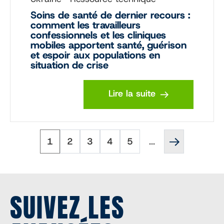
Soins de santé de dernier recours :
comment les travailleurs
confessionnels et les cliniques
mobiles apportent santé, guérison
et espoir aux populations en
situation de crise
Lire la suite
Page
Page
Page
Page
Page
Page
Pagination
1
2
3
4
5
...
suivante
''
SUIVEZ LES