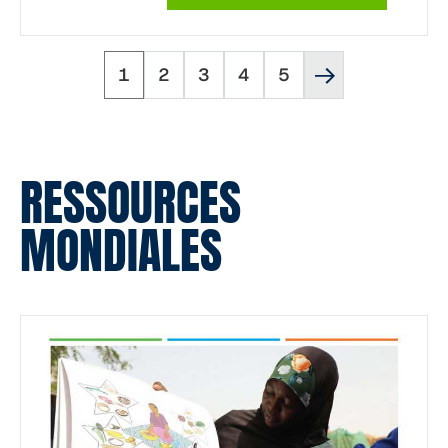
Page
Page
Page
Page
Page
Page
Pagination
1
2
3
4
5
suivante
''
RESSOURCES
MONDIALES