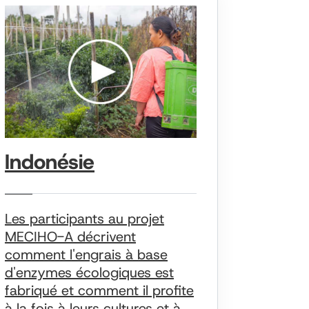
Indonésie
Les participants au projet
MECIHO-A décrivent
comment l'engrais à base
d'enzymes écologiques est
fabriqué et comment il profite
à la fois à leurs cultures et à