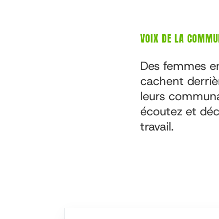
VOIX DE LA COMMU
Des femmes ent
cachent derrièr
leurs communau
écoutez et dé
travail.