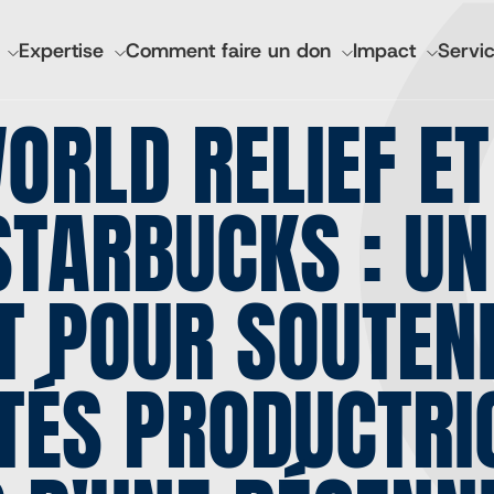
GATION
Expertise
Comment faire un don
Impact
Servic
IPALE
ORLD RELIEF ET
nciers et rapports annuels
Santé mondiale de l'I
STARBUCKS : UN
Lutheran World Relief 
CGA Technologies
T POUR SOUTENI
Investissement de bas
Marques des marchés 
Cadasta
S PRODUCTRIC