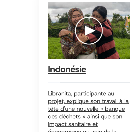
Indonésie
Libranita, participante au
projet, explique son travail à la
tête d'une nouvelle « banque
des déchets » ainsi que son
impact sanitaire et
économique au sein de la