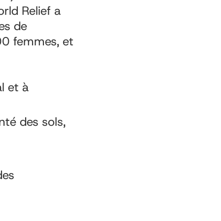
rld Relief a
es de
00 femmes, et
l et à
nté des sols,
des