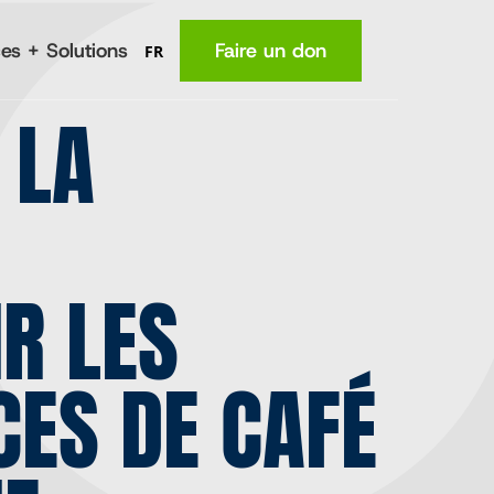
es + Solutions
Faire un don
FR
 LA
MA
Lieu
(en anglais)
La nutrition
Santé
R LES
e
Connaissances
fermiers
Revenus
ES DE CAFÉ