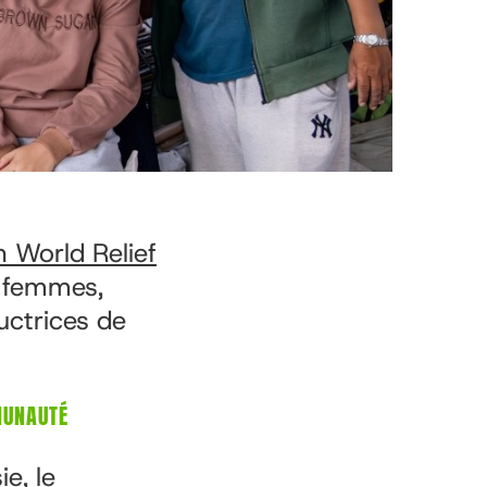
 World Relief
s femmes,
uctrices de
MUNAUTÉ
e, le