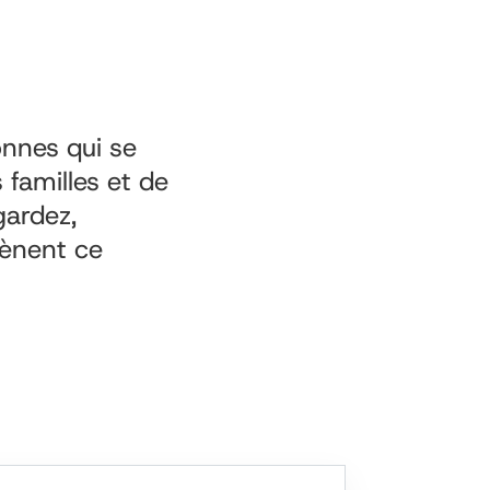
onnes qui se
 familles et de
gardez,
mènent ce