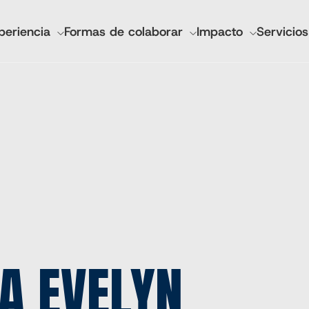
GACIÓN
periencia
Formas de colaborar
Impacto
Servicios
IPAL
ncieros y anuales
IMA Salud Mundial
esionales
Socorro Luterano Mundial
Tecnologías CGA
Invertir desde cero
Marcas del mercado agrícola
Cadasta
A EVELYN