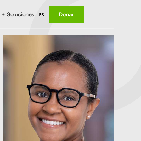
 + Soluciones
Donar
ES
Lugar
Nutrición
Salud
Conocimiento
Ingresos