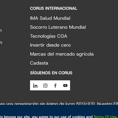
CORUS INTERNACIONAL
IMA Salud Mundial
Socorro Luterano Mundial
n
Tecnologías CGA
n
Invertir desde cero
Marcas del mercado agrícola
Cadasta
SÍGUENOS EN CORUS
Linkedin
Instagram
Facebook
Youtube
es una organización sin ánimo de lucro 501(c)(3). Nuestro EI
to browse our site, you agree to our use of cookies and
Terms Of Use
.