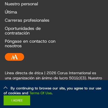
Nuestro personal
Última
Carreras profesionales
Oportunidades de
contratación
Póngase en contacto con
nosotros
Accesibilidad
Línea directa de ética
| 2026 Corus International es
una organización sin ánimo de lucro 501(c)(3). Nuestro
EIN es 84-3236198.
By continuing to browse our site, you agree to our use
of cookies and
Terms Of Use
.
Ética y políticas
Política de privacidad
I AGREE