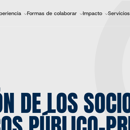
GACIÓN
periencia
Formas de colaborar
Impacto
Servicios
IPAL
ncieros y anuales
IMA Salud Mundial
esionales
Socorro Luterano Mundial
Tecnologías CGA
Invertir desde cero
Marcas del mercado agrícola
ÓN DE LOS SOCI
Cadasta
COS PÚBLICO-PR