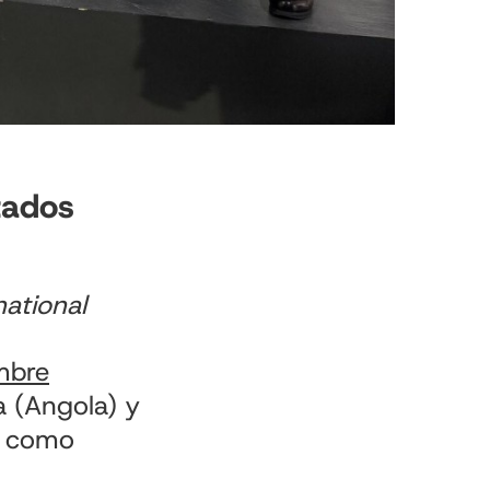
tados
national
mbre
a (Angola) y
pé como