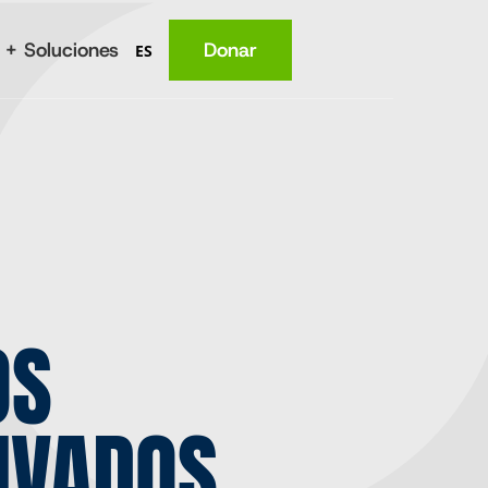
 + Soluciones
Donar
ES
Lugar
Nutrición
Salud
Conocimiento
Ingresos
OS
IVADOS