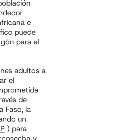
población
endedor
africana e
áfico puede
ngón para el
nes adultos a
ar el
omprometida
través de
a Faso, la
cando un
EP
) para
stcosecha y