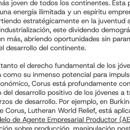
s joven de todos los continentes. Esta 
una energía ilimitada y un espíritu empr
irtiendo estratégicamente en la juventud 
industrialización, este dividendo demogr
ún más, abriendo oportunidades sin para
l desarrollo del continente.
anto el derecho fundamental de los jóve
a como su inmenso potencial para impuls
conómico, Corus está profundamente c
del desarrollo positivo de los jóvenes a 
zos de desarrollo. Por ejemplo, en Burkin
e Corus, Lutheran World Relief, está apli
elo de Agente Empresarial Productor (A
ación sobre producción, manipulación po