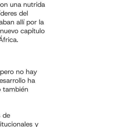
Con una nutrida
íderes del
ban allí por la
 nuevo capítulo
África.
, pero no hay
sarrollo ha
o también
s de
tucionales y