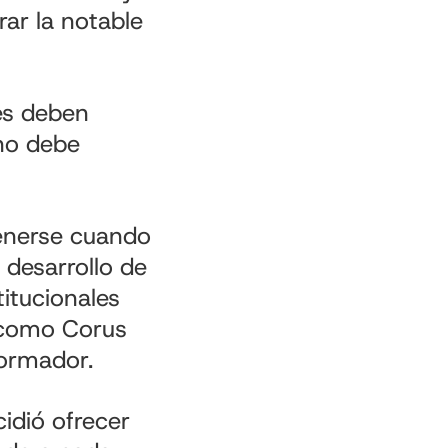
rar la notable
res deben
 no debe
tenerse cuando
 desarrollo de
titucionales
s como Corus
ormador.
idió ofrecer