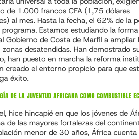
taria universal a toda la población, exigi
go de 1.000 francos CFA (1,75 dólares
s) al mes. Hasta la fecha, el 62% de la p
e programa. Estamos estudiando la forma
l Gobierno de Costa de Marfil a ampliar l
as zonas desatendidas. Han demostrado su
o, han puesto en marcha la reforma insti
n creado el entorno propicio para que est
ga éxito.
RGÍA DE LA JUVENTUD AFRICANA COMO COMBUSTIBLE E
l, hice hincapié en que los jóvenes de Áf
a de las mayores fortalezas del continen
lación menor de 30 años, África cuenta 