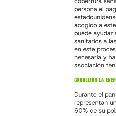
cobertura sani
persona el pa
estadounidense
acogido a est
puede ayudar a
sanitarios a l
en este proces
necesaria y ha
asociación ten
CANALIZAR LA ENE
Durante el pane
representan un
60% de su pob