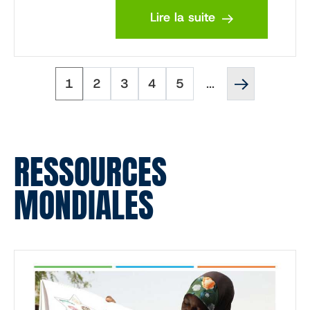
Lire la suite
Page
Page
Page
Page
Page
Page
Pagination
1
2
3
4
5
...
suivante
''
RESSOURCES
MONDIALES