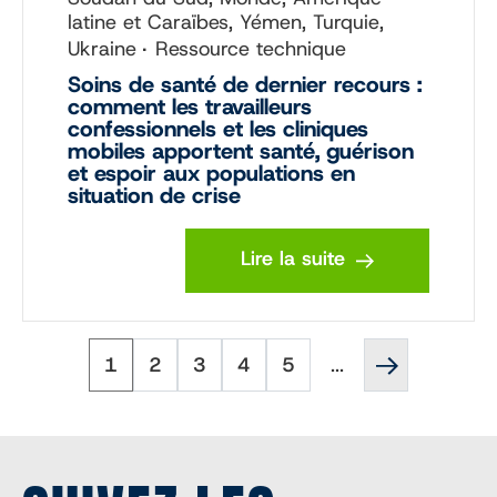
latine et Caraïbes, Yémen, Turquie,
Ukraine
Ressource technique
Soins de santé de dernier recours :
comment les travailleurs
confessionnels et les cliniques
mobiles apportent santé, guérison
et espoir aux populations en
situation de crise
Lire la suite
Page
Page
Page
Page
Page
Page
Pagination
1
2
3
4
5
...
suivante
''