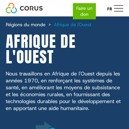
Faire un
FR
don
NAVIGATION
Skip
Qui sommes-nous ?
to
Régions du monde
Afrique de l'Ouest
main
PRINCIPALE
AFRIQUE DE
content
Nos collaborateurs
Expertise
L'OUEST
Rapports financiers et rapports annuels
Nos organisations
Développement économique
Comment faire un don
Carrières
Santé mondiale de l'IMA
Les 5 principes fondamentaux
Santé
Collecte de fonds en face à face
Impact
Lutheran World Relief (en anglais)
Lieu
Nous travaillons en Afrique de l'Ouest depuis les
Action humanitaire
années 1970, en renforçant les systèmes de
Donnez là où les besoins sont les plus
CGA Technologies
La nutrition
Rapports et ressources
Services + Solutions
santé, en améliorant les moyens de subsistance
L'éducation
grands
et les économies rurales, en fournissant des
Investissement de base
Santé
Centre des médias
Durabilité environnementale
À l'école
technologies durables pour le développement et
Marques des marchés fermiers
Connaissances
en apportant une aide humanitaire.
Bulletin d'information InUnison
Cadasta
Revenus