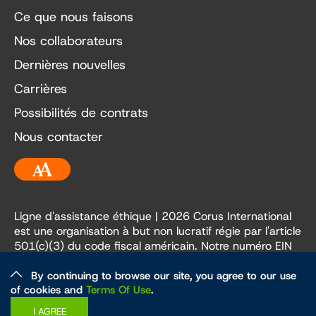
Ce que nous faisons
Nos collaborateurs
Dernières nouvelles
Carrières
Possibilités de contrats
Nous contacter
Accessibilité
Ligne d'assistance éthique
| 2026 Corus International
est une organisation à but non lucratif régie par l'article
501(c)(3) du code fiscal américain. Notre numéro EIN
est le 84-3236198.
By continuing to browse our site, you agree to our use
of cookies and
Terms Of Use
.
Éthique et politiques
Politique de confidentialité
I AGREE