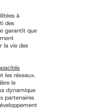
litées à
ti des
e garantit que
lement
 la vie des
pacités
et les réseaux.
ère le
us dynamique
os partenaires
 développement