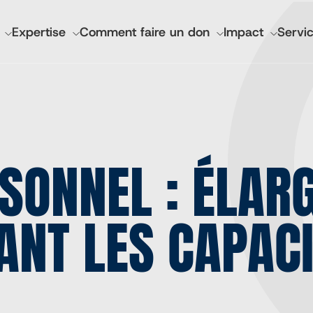
GATION
Expertise
Comment faire un don
Impact
Servic
IPALE
nciers et rapports annuels
Santé mondiale de l'I
Lutheran World Relief 
SONNEL : ÉLAR
CGA Technologies
Investissement de bas
Marques des marchés 
ANT LES CAPAC
Cadasta