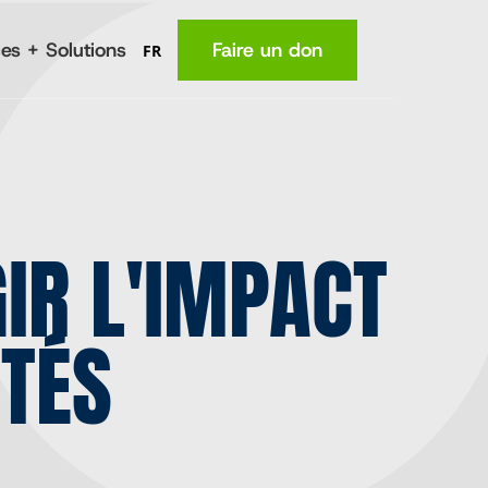
es + Solutions
Faire un don
FR
MA
Lieu
(en anglais)
La nutrition
GIR L'IMPACT
Santé
e
Connaissances
fermiers
Revenus
ITÉS