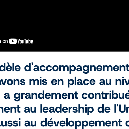
dèle d'accompagnement
vons mis en place au ni
n a grandement contribu
ent au leadership de l'U
ussi au développement d