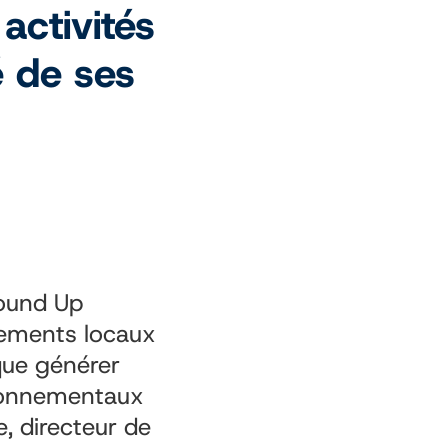
 activités
té de ses
round Up
ssements locaux
 que générer
vironnementaux
, directeur de