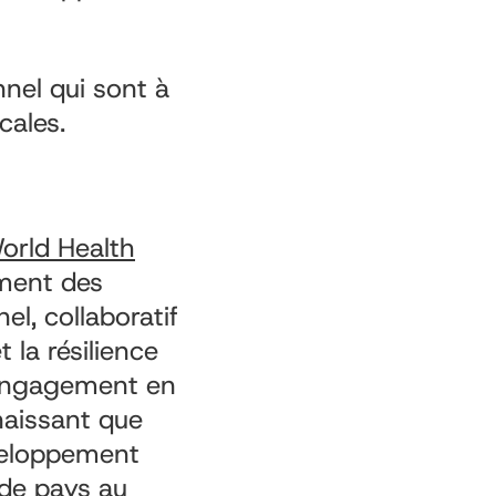
nnel qui sont à
cales.
orld Health
ement des
l, collaboratif
t la résilience
 engagement en
naissant que
éveloppement
de pays au