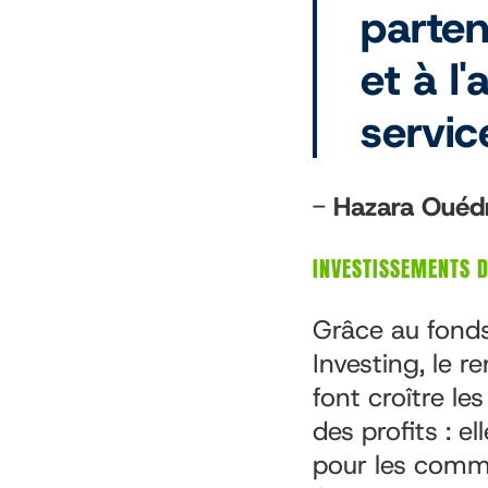
parten
et à l'
servi
-
Hazara Ouéd
INVESTISSEMENTS 
Grâce au fond
Investing, le 
font croître le
des profits : 
pour les commu