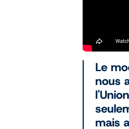
Le mo
nous a
l'Unio
seulem
mais a