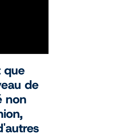
 que
veau de
é non
nion,
'autres