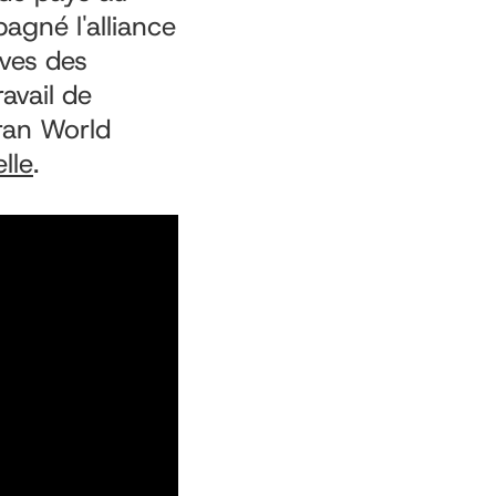
agné l'alliance
ives des
avail de
ran World
lle
.