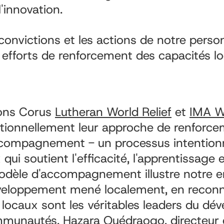
l'innovation.
convictions et les actions de notre perso
 efforts de renforcement des capacités lo
ions Corus
Lutheran World Relief
et
IMA W
entionnellement leur approche de renforc
compagnement - un processus intentionne
qui soutient l'efficacité, l'apprentissage e
odèle d'accompagnement illustre notre
éveloppement mené localement, en recon
s locaux sont les véritables leaders du d
mmunautés. Hazara Ouédraogo, directeur 