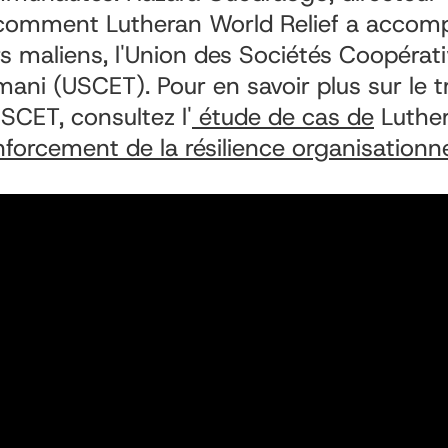
 comment Lutheran World Relief a accomp
rs maliens, l'Union des Sociétés Coopérat
ani (USCET). Pour en savoir plus sur le tr
SCET, consultez l'
étude de cas de
Luthe
forcement de la résilience organisationne