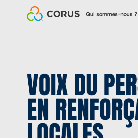
NAVI
Skip
to
Qui sommes-nous ?
main
content
PRINC
Rapports fina
Carrières
VOIX DU PER
EN RENFORÇ
LOCALES