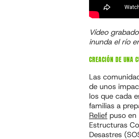
Vídeo grabado
inunda el río e
CREACIÓN DE UNA 
Las comunidad
de unos impac
los que cada e
familias a pre
Relief
puso en 
Estructuras Co
Desastres (SOS