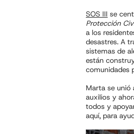
SOS III
se cent
Protección Civi
a los resident
desastres. A tr
sistemas de al
están construy
comunidades p
Marta se unió
auxilios y aho
todos y apoyar
aquí, para ayu