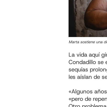
Marta sostiene una de
La vida aquí gi
Condadillo se 
sequías prolon
les aíslan de se
«Algunos años
«pero de repent
Otro problema 