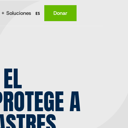
 + Soluciones
Donar
ES
Lugar
Nutrición
 EL
Salud
Conocimiento
Ingresos
PROTEGE A
ASTRES