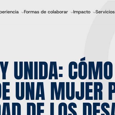
GACIÓN
periencia
Formas de colaborar
Impacto
Servicios
IPAL
ncieros y anuales
IMA Salud Mundial
esionales
Socorro Luterano Mundial
Y UNIDA: CÓMO
Tecnologías CGA
Invertir desde cero
Marcas del mercado agrícola
DE UNA MUJER 
Cadasta
AD DE LOS DES