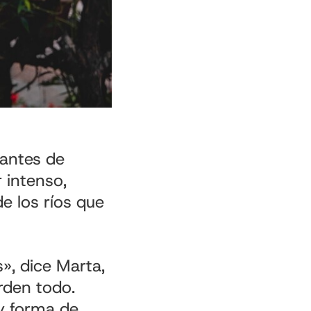
tantes de
 intenso,
e los ríos que
», dice Marta,
erden todo.
ay forma de