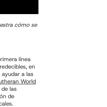
uestra cómo se
imera línea
edecibles, en
 ayudar a las
utheran World
 de las
ión de
ales.