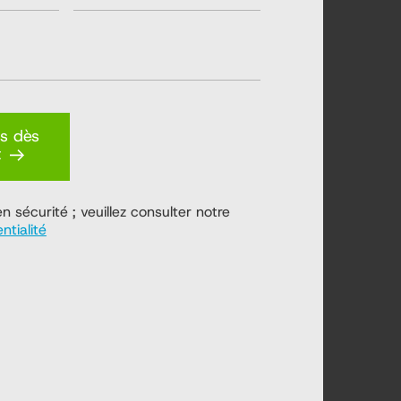
us dès
t
 sécurité ; veuillez consulter notre
ntialité