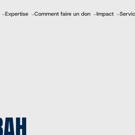
GATION
Expertise
Comment faire un don
Impact
Servic
IPALE
nciers et rapports annuels
Santé mondiale de l'I
Lutheran World Relief 
CGA Technologies
Investissement de bas
Marques des marchés 
Cadasta
BAH