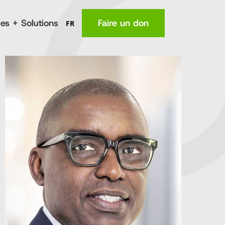
es + Solutions
Faire un don
FR
MA
Lieu
(en anglais)
La nutrition
Santé
e
Connaissances
fermiers
Revenus