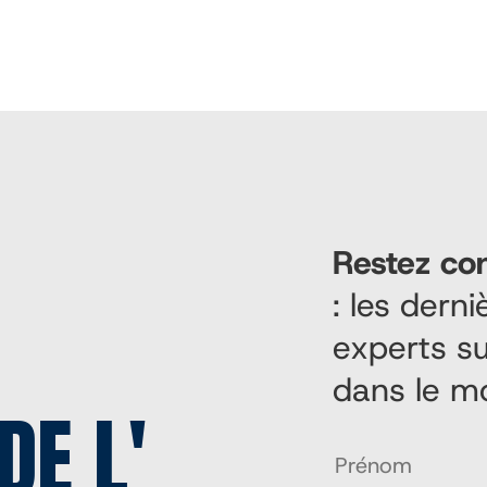
Restez co
: les dern
experts su
dans le m
DE L'