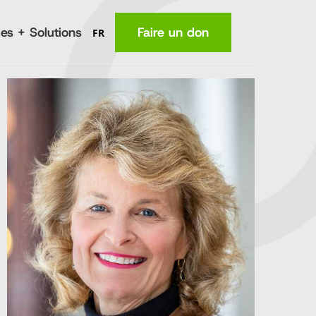
es + Solutions
Faire un don
FR
MA
Lieu
(en anglais)
La nutrition
Santé
e
Connaissances
fermiers
Revenus