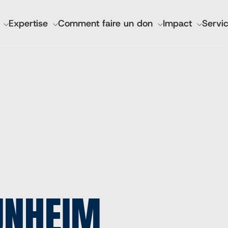
GATION
Expertise
Comment faire un don
Impact
Servic
IPALE
nciers et rapports annuels
Santé mondiale de l'I
Lutheran World Relief 
CGA Technologies
Investissement de bas
Marques des marchés 
Cadasta
TUNHEIM