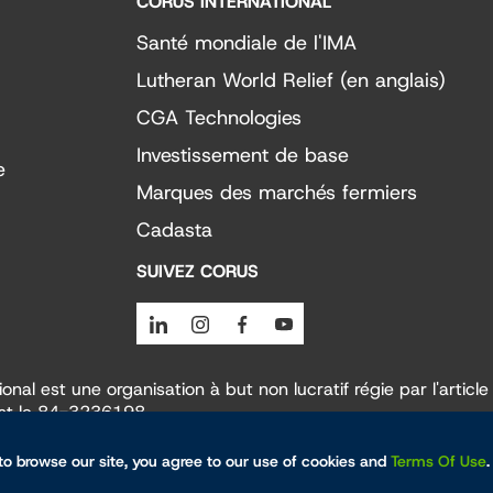
CORUS INTERNATIONAL
Santé mondiale de l'IMA
Lutheran World Relief (en anglais)
CGA Technologies
Investissement de base
e
Marques des marchés fermiers
Cadasta
SUIVEZ CORUS
Linkedin
Instagram
Facebook
Youtube
nal est une organisation à but non lucratif régie par l'articl
est le 84-3236198.
to browse our site, you agree to our use of cookies and
Terms Of Use
.