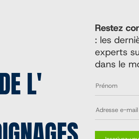
Restez co
: les dern
experts su
dans le m
DE L'
OIGNAGES