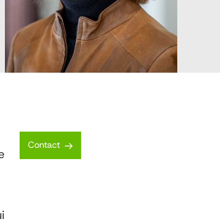
Contact
e
i