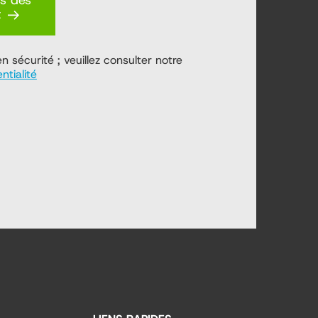
us dès
t
 sécurité ; veuillez consulter notre
ntialité