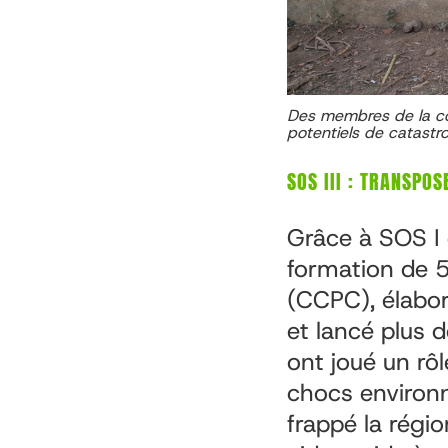
Des membres de la co
potentiels de catastr
SOS III : TRANSPO
Grâce à SOS I e
formation de 
(CCPC), élabor
et lancé plus 
ont joué un rô
chocs environn
frappé la régi