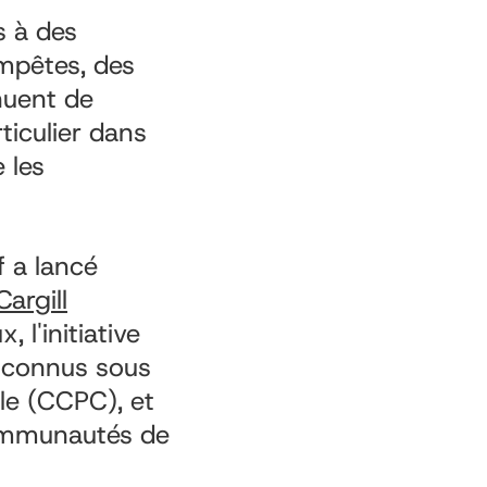
s à des
mpêtes, des
nuent de
iculier dans
 les
f a lancé
argill
, l'initiative
, connus sous
le (CCPC), et
communautés de