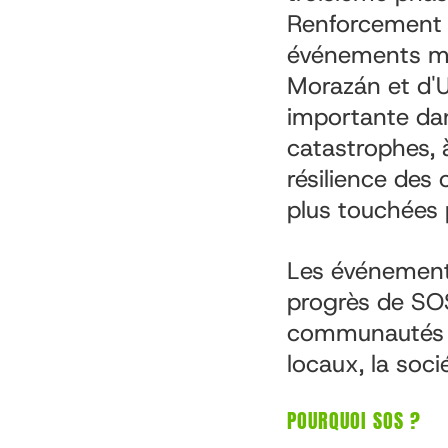
Renforcement 
événements me
Morazán et d'U
importante dans
catastrophes, 
résilience de
plus touchées 
Les événement
progrès de SOS
communautés et
locaux, la socié
POURQUOI SOS ?