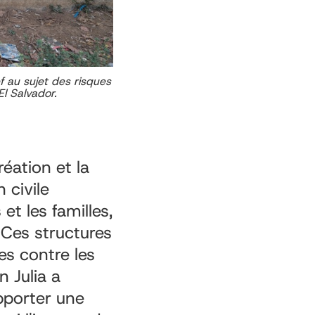
 au sujet des risques
l Salvador.
réation et la
 civile
t les familles,
 Ces structures
es contre les
 Julia a
pporter une