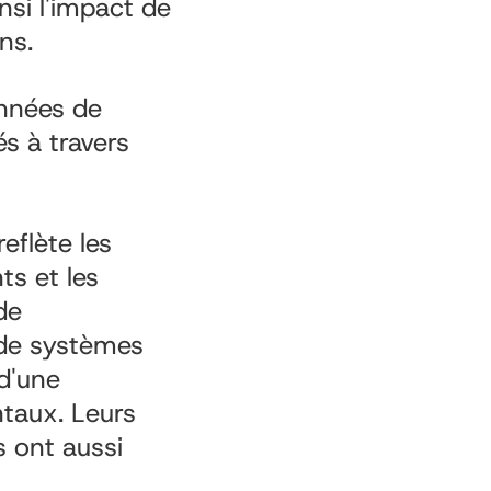
si l'impact de
ons.
années de
s à travers
reflète les
ts et les
de
e de systèmes
 d'une
ntaux. Leurs
 ont aussi