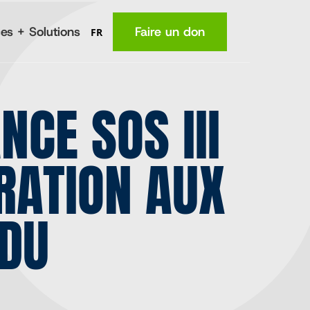
es + Solutions
Faire un don
FR
CE SOS III
MA
Lieu
(en anglais)
La nutrition
RATION AUX
Santé
e
Connaissances
fermiers
Revenus
 DU