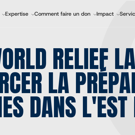
GATION
Expertise
Comment faire un don
Impact
Servic
IPALE
RLD RELIEF LAN
nciers et rapports annuels
Santé mondiale de l'I
Lutheran World Relief 
RCER LA PRÉPA
CGA Technologies
Investissement de bas
Marques des marchés 
ES DANS L'EST
Cadasta