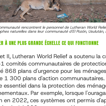
mmunauté rencontrent le personnel de Lutheran World Relief
ophes naturelles dans leur communauté d'El Pozón, Usulután, E
SER À UNE PLUS GRANDE ÉCHELLE CE QUI FONCTIONNE
t II, Lutheran World Relief a soutenu la c
51 comités communautaires de protection
é 868 plans d'urgence pour les ménages e
de 1 300 plans d'action communautaires.
le essentiel dans la protection des ménag
ementaux. Par exemple, lorsque l'ouragan
on en 2022, ces systèmes ont permis d'a