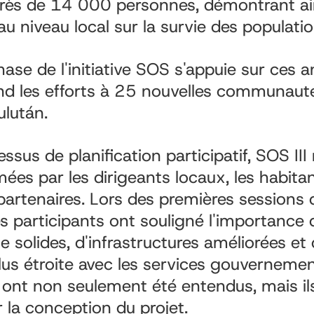
près de 14 000 personnes, démontrant ain
au niveau local sur la survie des populati
hase de l'initiative SOS s'appuie sur ces 
nd les efforts à 25 nouvelles communauté
ulután.
ssus de planification participatif, SOS III 
mées par les dirigeants locaux, les habitan
partenaires. Lors des premières sessions 
les participants ont souligné l'importanc
e solides, d'infrastructures améliorées et
lus étroite avec les services gouverneme
nt non seulement été entendus, mais ils
r la conception du projet.