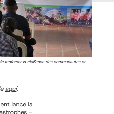
de renforcer la résilience des communautés et
le
aquí
.
ment lancé la
tastrophes -