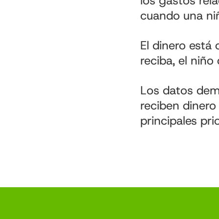
los gastos rela
cuando una niñ
El dinero está 
reciba, el niño
Los datos dem
reciben dinero 
principales pri