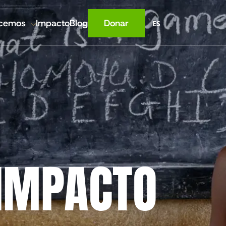
cemos
Impacto
Blog
Donar
ES
ELA
IMPACTO