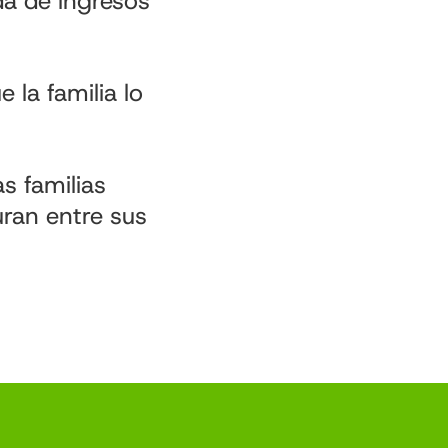
ida de ingresos
 la familia lo
s familias
uran entre sus