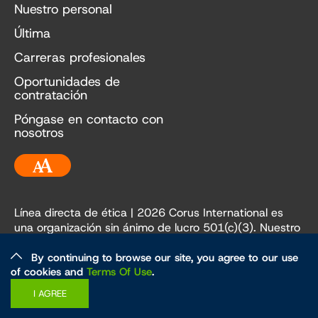
Nuestro personal
Última
Carreras profesionales
Oportunidades de
contratación
Póngase en contacto con
nosotros
Accesibilidad
Línea directa de ética
| 2026 Corus International es
una organización sin ánimo de lucro 501(c)(3). Nuestro
EIN es 84-3236198.
By continuing to browse our site, you agree to our use
of cookies and
Terms Of Use
.
Ética y políticas
Política de privacidad
I AGREE